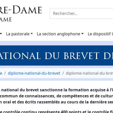
re-Dame
Dame
La pastorale
La section anglophone
Le dispositif
tional du brevet d
ge
diplome-national-du-brevet
diplome-national-du-bre
e national du brevet sanctionne la formation acquise à l’i
cle commun de connaissances, de compétences et de culture
n oral et des écrits rassemblés au cours de la dernière s
e contrôle continu représente 400 points et le contrôle fi