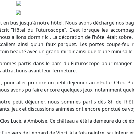
jet en bus jusqu'à notre hôtel. Nous avons déchargé nos b
 écrit “Hôtel du Futuroscope”. C’est lorsque les accompag
 allions dormir ici. La décoration de l’hôtel était sobre,
aliers ainsi qu’un faux parquet. Les portes coupe-feu ra
n coin beauté avec un grand miroir ainsi que d’une mini salle
sommes partis dans le parc du Futuroscope pour manger d
 attractions avant leur fermeture.
ôt, pour aller prendre un petit déjeuner au « Futur Oh ». Pu
 nous avons pu faire encore quelques jeux, notamment quel
s notre petit déjeuner, nous sommes partis dès 8h de l’hôt
ants, jeux et discussions animées ont encore ponctué ce vo
Clos Lucé, à Amboise. Ce château a été la demeure du célèb
'univers de Léonard de Vinci, à la fois peintre, sculpteur et