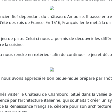
ancien fief dépendant du château d'Amboise. Il passe entr
'été des rois de France. En 1516, François Ier le met à la di
n jeu de piste. Celui-ci nous a permis de découvrir les dif
e la cuisine.
u nous rendre en extérieur afin de continuer le jeu et décou
te, nous avons apprécié le bon pique-nique préparé par l’h
és visiter le Château de Chambord. Situé dans la vallée de 
uencé par l’architecture italienne, qui souhaitait créer un
 la Renaissance française, célèbre pour son architecture 