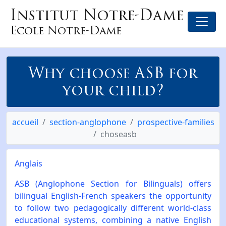
Institut Notre-Dame
Ecole Notre-Dame
Why choose ASB for
your child?
accueil
section-anglophone
prospective-families
choseasb
Anglais
ASB (Anglophone Section for Bilinguals) offers
bilingual English-French speakers the opportunity
to follow two pedagogically different world-class
educational systems, combining a native English